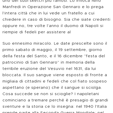
uno dei suoi sketch più famosi. Lo invoca Nino
Manfredi in Operazione San Gennaro e lo prega
l'intera città che in lui vede un fratello a cui
chiedere in caso di bisogno. Sia che siate credenti
oppure no, tre volte l'anno il duomo di Napoli si
riempie di fedeli per assistere al
Suo ennesimo miracolo. Le date prescelte sono il
primo sabato di maggio, il 19 settembre, giorno
della festa del Santo, e il 16 dicembre "festa del
patrocinio di San Gennaro" in memoria della
terribile eruzione del Vesuvio nel 1631, da lui
bloccata. Il suo sangue viene esposto di fronte a
migliaia di cittadini e fedeli che col fiato sospeso
aspettano (e sperano) che il sangue si sciolga.
Cosa succede se non si scioglie? I napoletani
cominciano a tremare perché è presagio di grandi
sventure e la storia ce lo insegna: nel 1940 l'Italia
prende parte alla Seconda Guerra Mondiale; nel