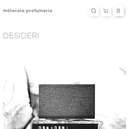
mōlecole
profumeria
DESIDERI