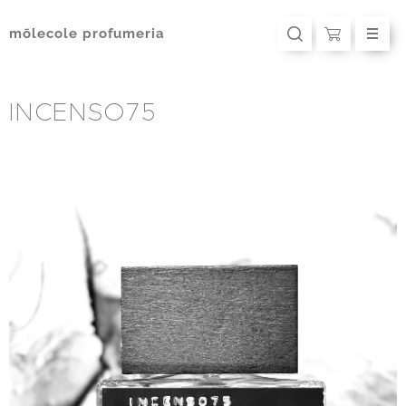
mōlecole
profumeria
INCENSO75