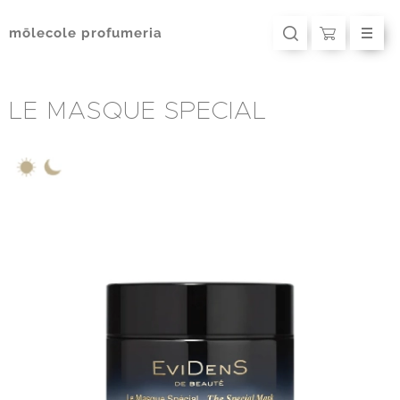
mōlecole
profumeria
LE MASQUE SPECIAL