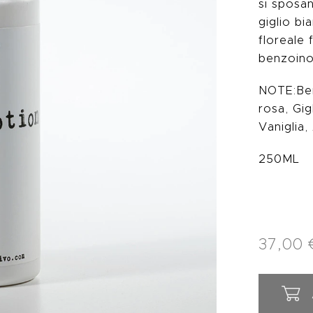
si sposan
giglio bi
floreale 
benzoino,
NOTE:Ber
rosa, Gig
Vaniglia,
250ML
37,00