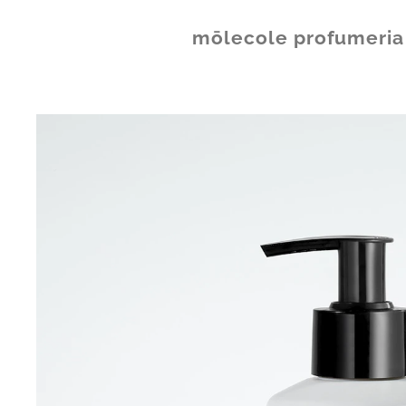
mōlecole
profumeria