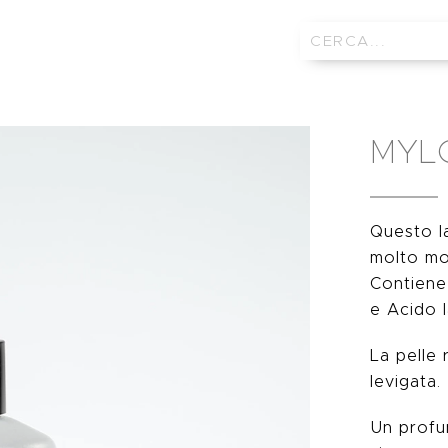
MYL
Questo l
molto mo
Contiene 
e Acido I
La pelle 
levigata.
Un profum