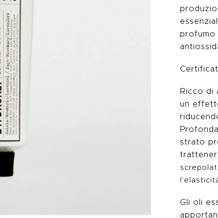
produzion
essenzial
profumo a
antiossid
Certific
Ricco di 
un effett
riducend
Profonda
strato pr
trattener
screpolat
l'elasticit
Gli oli e
apportan