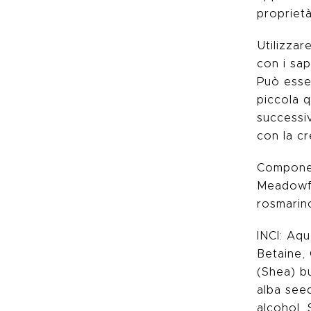
proprietà
Utilizzar
con i sap
Può esse
piccola q
successi
con la c
Component
Meadowfo
rosmarino
INCI: Aqu
Betaine,
(Shea) b
alba see
alcohol, 