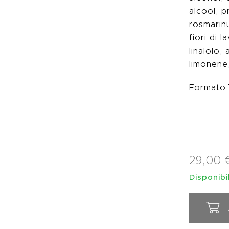
alcool, p
rosmarinu
fiori di l
linalolo,
limonene,
Formato:7
29,00
Disponibi