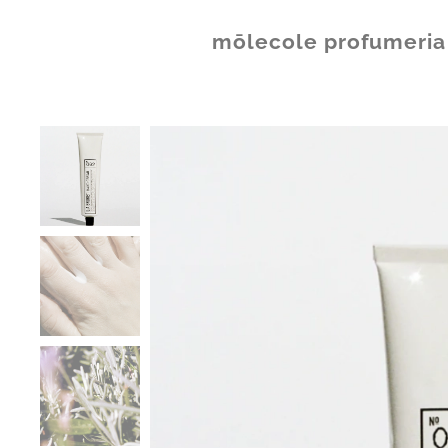
mōlecole
profumeria