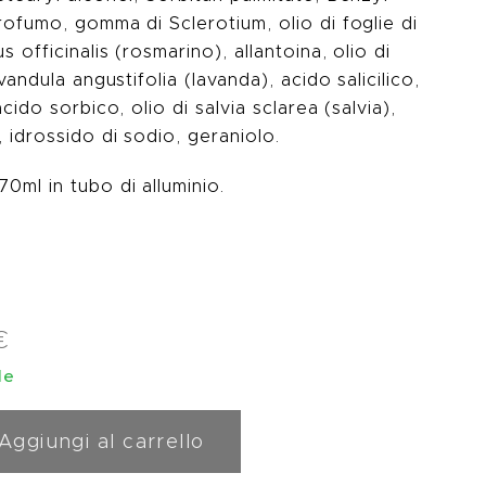
rofumo, gomma di Sclerotium, olio di foglie di
s officinalis (rosmarino), allantoina, olio di
avandula angustifolia (lavanda), acido salicilico,
 acido sorbico, olio di salvia sclarea (salvia),
 idrossido di sodio, geraniolo.
0ml in tubo di alluminio.
€
le
Aggiungi al carrello