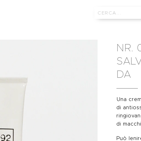
NR.
SAL
DA
Una crem
di antios
ringiova
di macchi
Può lenir