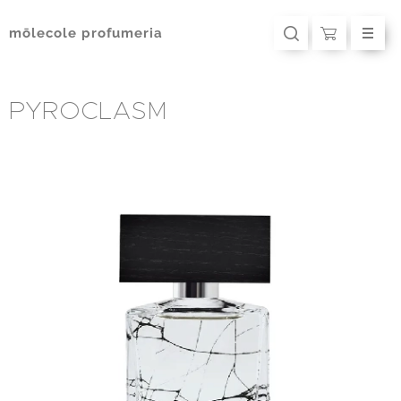
mōlecole
profumeria
PYROCLASM