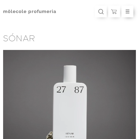
mōlecole
profumeria
SÓNAR